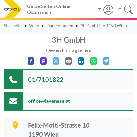
Gelbe Seiten Online
Österreich
Startseite
Wien
Damenmoden
3H GmbH
in 1190 Wien
3H GmbH
Diesen Eintrag teilen:
01/7101822
office@lavenere.at
Felix-Mottl-Strasse 10
1190
Wien