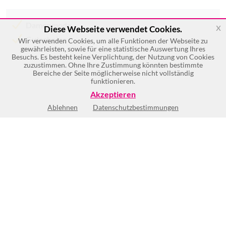
Damenmode
x
Diese Webseite verwendet Cookies.
Gutscheine
Wir verwenden Cookies, um alle Funktionen der Webseite zu
gewährleisten, sowie für eine statistische Auswertung Ihres
Besuchs. Es besteht keine Verplichtung, der Nutzung von Cookies
zuzustimmen. Ohne Ihre Zustimmung könnten bestimmte
Bereiche der Seite möglicherweise nicht vollständig
funktionieren.
Akzeptieren
Ablehnen
Datenschutzbestimmungen
Keine Öffnungszeiten vorhanden
BEWERTUNG SCHREIBEN