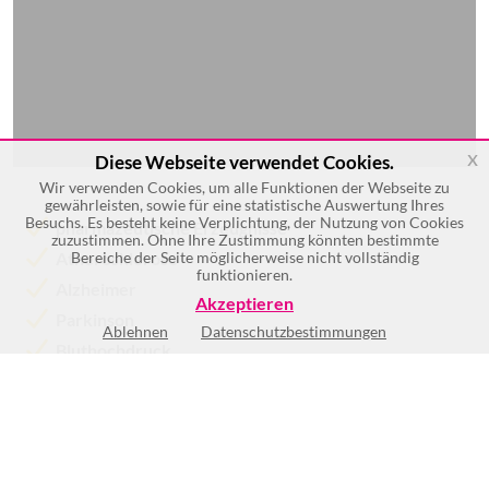
x
Diese Webseite verwendet Cookies.
Wir verwenden Cookies, um alle Funktionen der Webseite zu
gewährleisten, sowie für eine statistische Auswertung Ihres
Besuchs. Es besteht keine Verplichtung, der Nutzung von Cookies
pharmazeutische Erzeugnisse
zuzustimmen. Ohne Ihre Zustimmung könnten bestimmte
Atherosklerose
Bereiche der Seite möglicherweise nicht vollständig
funktionieren.
Alzheimer
Akzeptieren
Parkinson
Ablehnen
Datenschutzbestimmungen
Bluthochdruck
Marktanalyse
Mehr >>