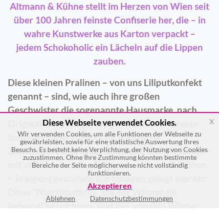
Altmann & Kühne stellt im Herzen von Wien seit
über 100 Jahren feinste Confiserie her, die – in
wahre Kunstwerke aus Karton verpackt –
jedem Schokoholic ein Lächeln auf die Lippen
zauben.
Diese kleinen Pralinen – von uns Liliputkonfekt
genannt – sind, wie auch ihre großen
Geschwister die sogenannte Hausmarke, nach
x
Diese Webseite verwendet Cookies.
Originalrezepten gefertigt. All unsere Rezepte
Wir verwenden Cookies, um alle Funktionen der Webseite zu
kommen dabei völlig ohne künstliche
gewährleisten, sowie für eine statistische Auswertung Ihres
Besuchs. Es besteht keine Verplichtung, der Nutzung von Cookies
Zusatzstoffe aus, unter anderem, weil sie sofort –
zuzustimmen. Ohne Ihre Zustimmung könnten bestimmte
mit viel Liebe und nach ganz bestimmten Plänen
Bereiche der Seite möglicherweise nicht vollständig
funktionieren.
– in eigens gestaltete Kartonagen gelegt werden.
Akzeptieren
Diese “Naschkasterln” wie wir Wiener sie
Ablehnen
Datenschutzbestimmungen
liebevoll bezeichnen, sind in – von den Wiener