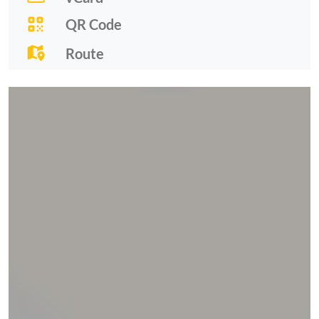
QR Code
Route