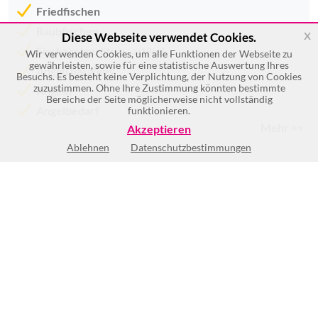
Friedfischen
Raubfischen
x
Diese Webseite verwendet Cookies.
Fischereigeräte u -artikel
Wir verwenden Cookies, um alle Funktionen der Webseite zu
gewährleisten, sowie für eine statistische Auswertung Ihres
Anglerparadies
Besuchs. Es besteht keine Verplichtung, der Nutzung von Cookies
zuzustimmen. Ohne Ihre Zustimmung könnten bestimmte
Angeln
Bereiche der Seite möglicherweise nicht vollständig
Angelbedarf
funktionieren.
Mehr >>
Akzeptieren
Ablehnen
Datenschutzbestimmungen
Mo
8:00-12:30
Di
8:00-12:30
Mi
8:00-12:30
Do
8:00-12:30
Fr
8:00-12:30
Sa
8:00-12:00
So
Geschlossen