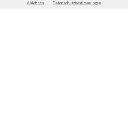
Ablehnen
Datenschutzbestimmungen
Keine Öffnungszeiten vorhanden
(1)
BEWERTUNG SCHREIBEN
Bewertungen und Empfehlungen