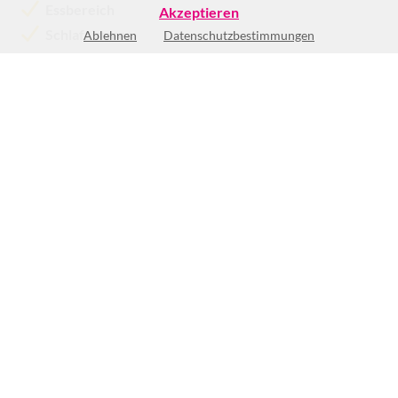
Essbereich
Akzeptieren
Schlafzimmer
Ablehnen
Datenschutzbestimmungen
Keine Öffnungszeiten vorhanden
(1)
BEWERTUNG SCHREIBEN