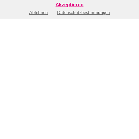
Akzeptieren
Ablehnen
Datenschutzbestimmungen
Keine Öffnungszeiten vorhanden
(1)
BEWERTUNG SCHREIBEN