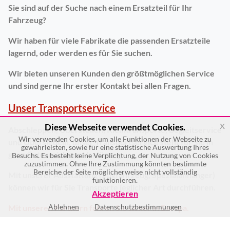
Sie sind auf der Suche nach einem Ersatzteil für Ihr
Fahrzeug?
Wir haben für viele Fabrikate die passenden Ersatzteile
lagernd, oder werden es für Sie suchen.
Wir bieten unseren Kunden den größtmöglichen Service
und sind gerne Ihr erster Kontakt bei allen Fragen.
Unser Transportservice
x
Diese Webseite verwendet Cookies.
Abschleppen, Überstellen, Kleintransporte, Begleitservice
Wir verwenden Cookies, um alle Funktionen der Webseite zu
und Übersiedeln, unser Transportservice steht für Sie in
gewährleisten, sowie für eine statistische Auswertung Ihres
ganz Österreich zur Verfügung.
Besuchs. Es besteht keine Verplichtung, der Nutzung von Cookies
zuzustimmen. Ohne Ihre Zustimmung könnten bestimmte
Bereiche der Seite möglicherweise nicht vollständig
Mit unserer Ausstattung (Zugfahrzeug, Spezialanhänger)
funktionieren.
können wir für Sie Transporte jeglicher Art durchführen.
Akzeptieren
Ablehnen
Datenschutzbestimmungen
Mit unseren Partnern fahren Sie sicher in Europa.
Abschleppservice