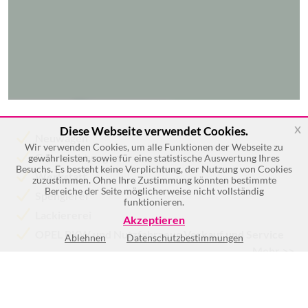
x
Diese Webseite verwendet Cookies.
Neuwagen
Wir verwenden Cookies, um alle Funktionen der Webseite zu
Gebrauchtwagen
gewährleisten, sowie für eine statistische Auswertung Ihres
Besuchs. Es besteht keine Verplichtung, der Nutzung von Cookies
Werkstatt
zuzustimmen. Ohne Ihre Zustimmung könnten bestimmte
Bereiche der Seite möglicherweise nicht vollständig
Spenglerei
funktionieren.
Lackiererei
Akzeptieren
OPEL PKW und Nutzfahrzeug Verkauf und Service
Ablehnen
Datenschutzbestimmungen
Mehr >>
Keine Öffnungszeiten vorhanden