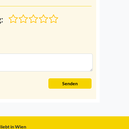
:
Senden
liebt in Wien