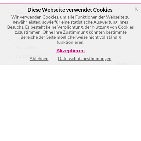
x
Diese Webseite verwendet Cookies.
Bauunternehmen
Wir verwenden Cookies, um alle Funktionen der Webseite zu
Edelverputz
gewährleisten, sowie für eine statistische Auswertung Ihres
Besuchs. Es besteht keine Verplichtung, der Nutzung von Cookies
Isolierung
zuzustimmen. Ohne Ihre Zustimmung könnten bestimmte
Bereiche der Seite möglicherweise nicht vollständig
Wärmedämmung
funktionieren.
Fassaden
Akzeptieren
Leichtmetall
Ablehnen
Datenschutzbestimmungen
Mehr >>
Mo
07:00-17:00
Di
07:00-17:00
Mi
07:00-17:00
Do
07:00-17:00
Fr
07:00-14:00
Sa
Geschlossen
So
Geschlossen