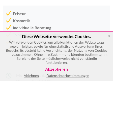
Friseur
Kosmetik
individuelle Beratung
Typgerechte Haarschnitte
x
Diese Webseite verwendet Cookies.
Kleine Wohlfühlbehandlungen
Wir verwenden Cookies, um alle Funktionen der Webseite zu
gewährleisten, sowie für eine statistische Auswertung Ihres
Make-up
Besuchs. Es besteht keine Verplichtung, der Nutzung von Cookies
zuzustimmen. Ohne Ihre Zustimmung könnten bestimmte
Mehr >>
Bereiche der Seite möglicherweise nicht vollständig
funktionieren.
Akzeptieren
Mo
Geschlossen
Ablehnen
Datenschutzbestimmungen
Di
8:30-18:00
Mi
8:30-18:00
Do
8:00-18:00
Fr
8:00-18:00
Sa
8:00-13:00
So
Geschlossen