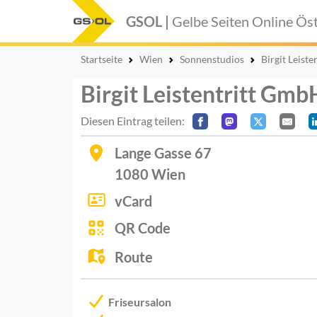
GSOL |
Gelbe Seiten Online
Öst
Startseite
Wien
Sonnenstudios
Birgit Leist
Birgit Leistentritt Gmb
Diesen Eintrag teilen:
Lange Gasse 67
1080
Wien
vCard
QR Code
Route
Friseursalon