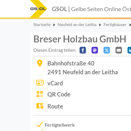
GSOL |
Gelbe Seiten Online
Öst
Startseite
Neufeld an der Leitha
Fertighäuser
Breser Holzbau GmbH
Diesen Eintrag teilen:
Bahnhofstraße 40
2491
Neufeld an der Leitha
vCard
QR Code
Route
Fertigteilwerk