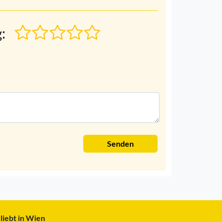
:
Senden
liebt in Wien