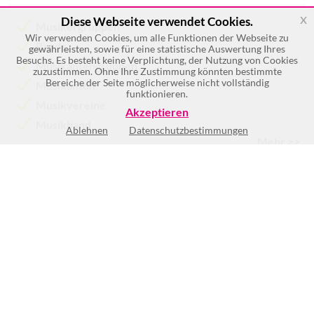
x
Diese Webseite verwendet Cookies.
Musikergruppen
Wir verwenden Cookies, um alle Funktionen der Webseite zu
Bands
gewährleisten, sowie für eine statistische Auswertung Ihres
Besuchs. Es besteht keine Verplichtung, der Nutzung von Cookies
Musikantengruppen
zuzustimmen. Ohne Ihre Zustimmung könnten bestimmte
Bereiche der Seite möglicherweise nicht vollständig
Musikanten
funktionieren.
Musikvereine
Akzeptieren
Musikband
Ablehnen
Datenschutzbestimmungen
Mehr >>
Mo
9:00-16:00
Di
9:00-16:00
Mi
9:00-16:00
Do
9:00-16:00
Fr
9:00-12:00
Sa
Geschlossen
So
Geschlossen