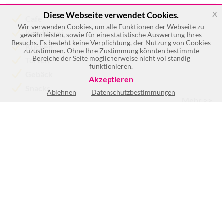
x
Diese Webseite verwendet Cookies.
Cafe
Wir verwenden Cookies, um alle Funktionen der Webseite zu
Konditorei
gewährleisten, sowie für eine statistische Auswertung Ihres
Besuchs. Es besteht keine Verplichtung, der Nutzung von Cookies
Kuchen
zuzustimmen. Ohne Ihre Zustimmung könnten bestimmte
Bereiche der Seite möglicherweise nicht vollständig
Torten
funktionieren.
Gebäck
Akzeptieren
Snacks
Ablehnen
Datenschutzbestimmungen
Mehr >>
Mo
8:00-19:00
Di
8:00-19:00
Mi
8:00-19:00
Do
8:00-19:00
Fr
8:00-19:00
Sa
8:00-18:00
So
9:00-17:00