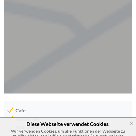
Cafe
Restaurant
x
Diese Webseite verwendet Cookies.
Gulaschmuseum
Wir verwenden Cookies, um alle Funktionen der Webseite zu
Gulasch
gewährleisten, sowie für eine statistische Auswertung Ihres