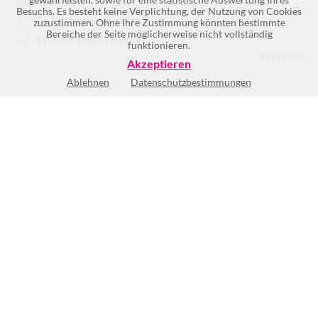
Besuchs. Es besteht keine Verplichtung, der Nutzung von Cookies
Gulaschspezialitäten
zuzustimmen. Ohne Ihre Zustimmung könnten bestimmte
Bereiche der Seite möglicherweise nicht vollständig
Wiener Fiakergulasch
funktionieren.
Mehr >>
Akzeptieren
Ablehnen
Datenschutzbestimmungen
Mo
10:00-24:00
Di
10:00-24:00
Mi
10:00-24:00
Do
10:00-24:00
Fr
10:00-24:00
Sa
10:00-24:00
So
10:00-24:00