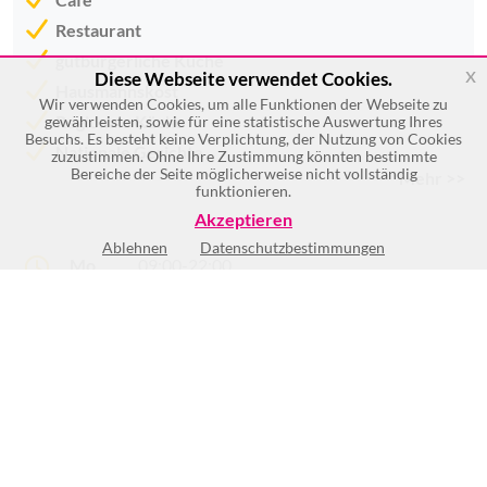
Restaurant
gutbürgerliche Küche
x
Diese Webseite verwendet Cookies.
Hausmannskost
Wir verwenden Cookies, um alle Funktionen der Webseite zu
Regionale Küche
gewährleisten, sowie für eine statistische Auswertung Ihres
Besuchs. Es besteht keine Verplichtung, der Nutzung von Cookies
Nationale Gerichte
zuzustimmen. Ohne Ihre Zustimmung könnten bestimmte
Bereiche der Seite möglicherweise nicht vollständig
Mehr >>
funktionieren.
Akzeptieren
Ablehnen
Datenschutzbestimmungen
Mo
09:00-22:00
Di
Geschlossen
Mi
09:00-22:00
Do
09:00-22:00
Fr
09:00-22:00
Sa
09:00-22:00
So
09:00-22:00
Reservierungen erbitten wir unter
02252 251724!