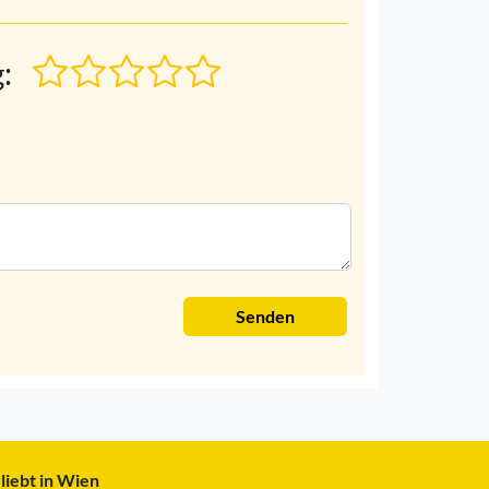
:
Senden
liebt in Wien