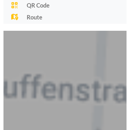
QR Code
Route