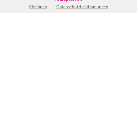
Ablehnen
Datenschutzbestimmungen
(14)
BEWERTUNG SCHREIBEN
Bewertungen und Empfehlungen
14 Bewertungen
A.H.
29.10.2024