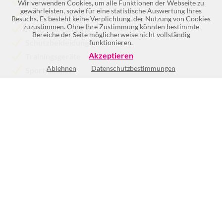
Sportartikeln
Wir verwenden Cookies, um alle Funktionen der Webseite zu
gewährleisten, sowie für eine statistische Auswertung Ihres
Sportbekleidung
Besuchs. Es besteht keine Verplichtung, der Nutzung von Cookies
zuzustimmen. Ohne Ihre Zustimmung könnten bestimmte
Kampfsportartikel
Bereiche der Seite möglicherweise nicht vollständig
Schutzbekleidung
funktionieren.
Akzeptieren
Trainingsgeräte
Ablehnen
Datenschutzbestimmungen
Sporthändler
Mehr >>
Mo
10:00-12:00
und
13:00-18:00
Di
10:00-12:00
und
13:00-18:00
Mi
10:00-12:00
und
13:00-18:00
Do
10:00-12:00
und
13:00-18:00
Fr
10:00-12:00
und
13:00-18:00
Sa
10:00-14:00
So
Geschlossen