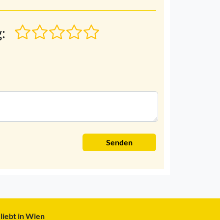
:
Senden
liebt in Wien