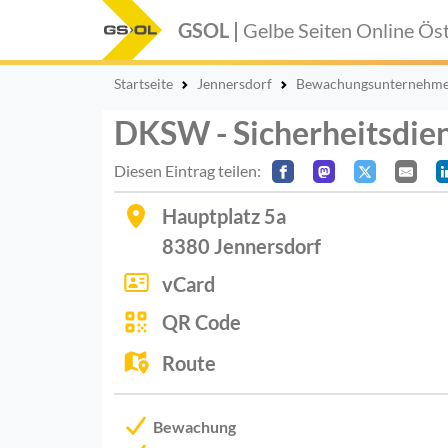
GSOL |
Gelbe Seiten Online
Öst
Startseite
Jennersdorf
Bewachungsunternehm
DKSW - Sicherheitsdien
Diesen Eintrag teilen:
Hauptplatz 5a
8380
Jennersdorf
vCard
QR Code
Route
Bewachung