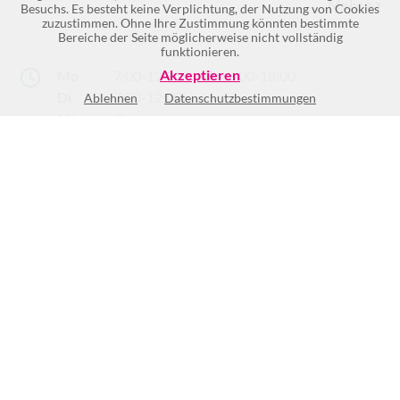
Mehr >>
Besuchs. Es besteht keine Verplichtung, der Nutzung von Cookies
zuzustimmen. Ohne Ihre Zustimmung könnten bestimmte
Bereiche der Seite möglicherweise nicht vollständig
funktionieren.
Akzeptieren
Mo
7:00-12:00
und
13:00-18:00
Di
7:00-12:00
Ablehnen
Datenschutzbestimmungen
Mi
Geschlossen
Do
7:00-12:00
Fr
7:00-12:00
und
15:00-18:00
Sa
Geschlossen
So
Geschlossen
(1)
BEWERTUNG SCHREIBEN