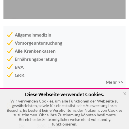
Allgemeinmedizin
Vorsorgeuntersuchung
Alle Krankenkassen
Ernährungsberatung
BVA
GKK
Mehr >>
x
Diese Webseite verwendet Cookies.
Wir verwenden Cookies, um alle Funktionen der Webseite zu
Mo
9:00-12:00
gewährleisten, sowie für eine statistische Auswertung Ihres
Besuchs. Es besteht keine Verplichtung, der Nutzung von Cookies
Di
14:00-17:00
zuzustimmen. Ohne Ihre Zustimmung könnten bestimmte
Mi
9:00-12:00
Bereiche der Seite möglicherweise nicht vollständig
funktionieren.
Do
9:00-12:00