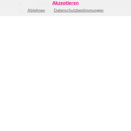
Akzeptieren
Fr
14:00-17:00
Ablehnen
Datenschutzbestimmungen
Sa
Geschlossen
So
Geschlossen
(2)
BEWERTUNG SCHREIBEN