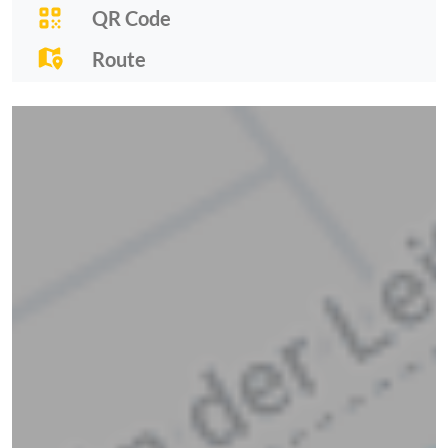
QR Code
Route