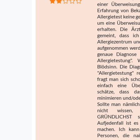
einer Überweisung
Erfahrung von Bek
Allergietest keine 
um eine Überweisu
erhalten. Die Ärz
gemeint, dass ic
Allergiezentrum un
aufgenommen werde, 
genaue Diagnose 
Allergietestung".
Blödsinn. Die Dia
"Allergietestung"
fragt man sich scho
einfach eine Übe
schätze, dass d
minimieren und/ode
Sollte man nämlich
nicht wissen,
GRÜNDLICHST sei
Aufjedenfall ist e
machen. Ich kann 
Personen, die na