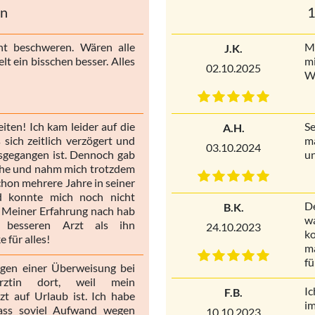
en
1
ht beschweren. Wären alle
Me
J.K.
lt ein bisschen besser. Alles
m
02.10.2025
Wa
Zeiten! Ich kam leider auf die
Se
A.H.
 sich zeitlich verzögert und
ma
03.10.2024
usgegangen ist. Dennoch gab
un
mühe und nahm mich trotzdem
chon mehrere Jahre in seiner
d konnte mich noch nicht
De
B.K.
 Meiner Erfahrung nach hab
w
 besseren Arzt als ihn
24.10.2023
ko
 für alles!
ma
fü
egen einer Überweisung bei
ärztin dort, weil mein
I
F.B.
zt auf Urlaub ist. Ich habe
im
dass soviel Aufwand wegen
10.10.2023