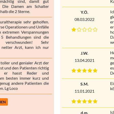
mächtig sind, damit gut
Ka
n. Die Damen am Schalter
halb die 2 Sterne.
Ic
Y.Ö.
g
08.03.2022
uraltherapie sehr geholfen.
er
rse Operationen und Unfälle
er
an extremen Verspannungen
ho
r 5 Behandlungen sind die
D
 verschwunden! Sehr
w
 netter Arzt, kann ich nur
He
J.W.
me
13.04.2021
 toller und genialer Arzt der
ge
st und den Patienten richtig
es
, er hasst Reder und
Do
 am besten immer kurz und
genug andere Patienten die
E
S.M.
n. Lg Loco
k
11.01.2021
BEN
I
d.m.