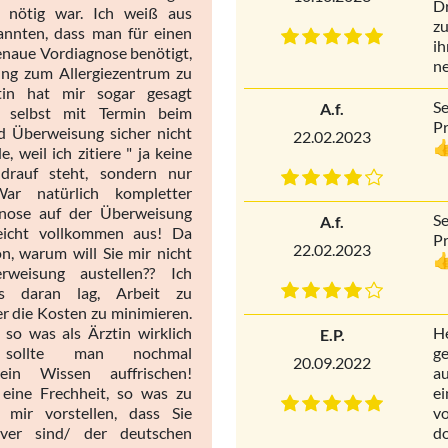
Dr
 nötig war. Ich weiß aus
zu
annten, dass man für einen
ih
genaue Vordiagnose benötigt,
ne
ng zum Allergiezentrum zu
tin hat mir sogar gesagt
Se
A.f.
h selbst mit Termin beim
P
d Überweisung sicher nicht
22.02.2023

weil ich zitiere " ja keine
drauf steht, sondern nur
 War natürlich kompletter
gnose auf der Überweisung
Se
A.f.
 reicht vollkommen aus! Da
P
22.02.2023
n, warum will Sie mir nicht

rweisung austellen?? Ich
as daran lag, Arbeit zu
r die Kosten zu minimieren.
 so was als Ärztin wirklich
H
E.P.
 sollte man nochmal
ge
20.09.2022
n Wissen auffrischen!
au
s eine Frechheit, so was zu
ei
mir vorstellen, dass Sie
vo
iver sind/ der deutschen
do