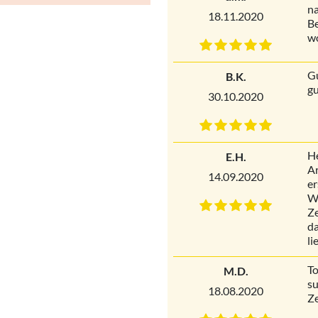
na
18.11.2020
Be
wo
G
B.K.
gu
30.10.2020
He
E.H.
Ar
14.09.2020
er
Wa
Ze
da
li
To
M.D.
su
18.08.2020
Ze