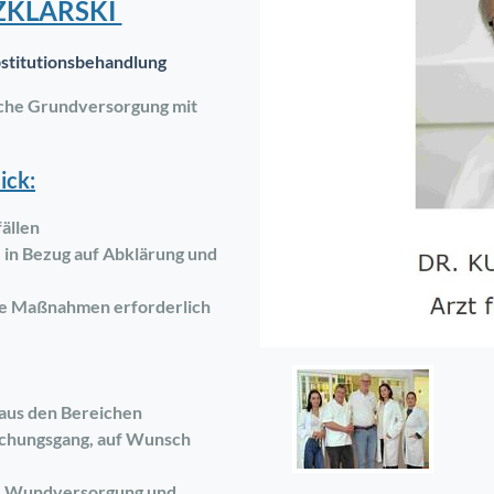
ZKLARSKI
bstitutionsbehandlung
liche Grundversorgung mit
ick:
fällen
 in Bezug auf Abklärung und
ere Maßnahmen erforderlich
aus den Bereichen
uchungsgang, auf Wunsch
n, Wundversorgung und