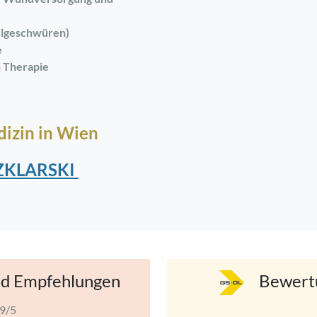
elgeschwüren)
e
 Therapie
izin in Wien
ZKLARSKI
d Empfehlungen
Bewert
.9/5