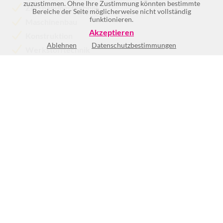
zuzustimmen. Ohne Ihre Zustimmung könnten bestimmte
Zerspanungstechnik
Bereiche der Seite möglicherweise nicht vollständig
funktionieren.
Maschinenbau
Akzeptieren
Konstruktion
Ablehnen
Datenschutzbestimmungen
Werkstofftechnik
Keine Öffnungszeiten vorhanden
(1)
BEWERTUNG SCHREIBEN