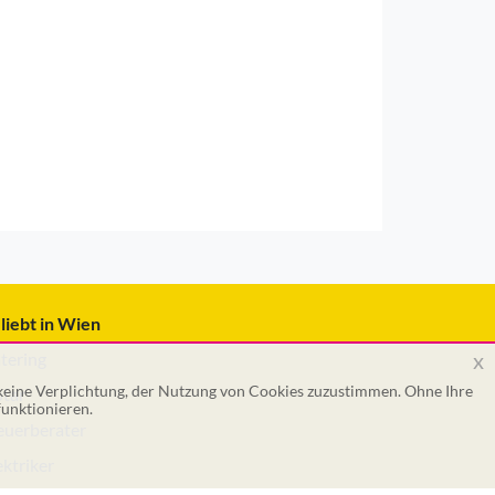
liebt in Wien
x
tering
 keine Verplichtung, der Nutzung von Cookies zuzustimmen. Ohne Ihre
tar
unktionieren.
euerberater
ektriker