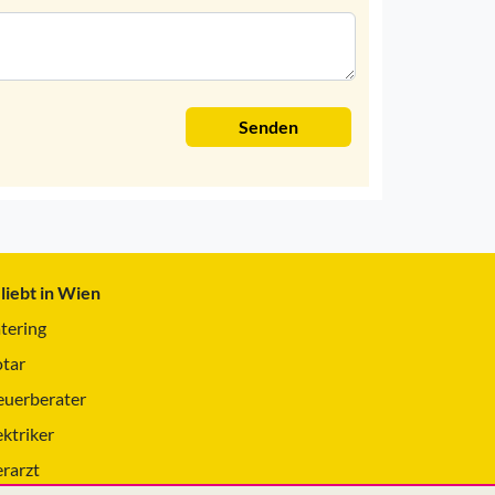
Senden
liebt in Wien
tering
tar
euerberater
ektriker
erarzt