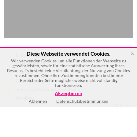
x
Diese Webseite verwendet Cookies.
Erdbewegungsarbeiten
Wir verwenden Cookies, um alle Funktionen der Webseite zu
Grabarbeiten
gewährleisten, sowie für eine statistische Auswertung Ihres
Besuchs. Es besteht keine Verplichtung, der Nutzung von Cookies
Transport
zuzustimmen. Ohne Ihre Zustimmung könnten bestimmte
Quellfassungen
Bereiche der Seite möglicherweise nicht vollständig
funktionieren.
Teich- und Geländegestaltung
Akzeptieren
Wegbau
Ablehnen
Datenschutzbestimmungen
Mehr >>
Mo
nach Vereinbarung
Di
nach Vereinbarung