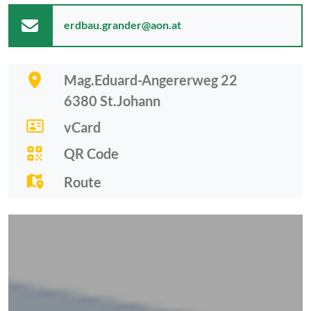
erdbau.grander@aon.at
Mag.Eduard-Angererweg 22
6380
St.Johann
vCard
QR Code
Route