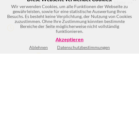
Mehr >>
Wir verwenden Cookies, um alle Funktionen der Webseite zu
gewährleisten, sowie für eine statistische Auswertung Ihres
Besuchs. Es besteht keine Verplichtung, der Nutzung von Cookies
zuzustimmen. Ohne Ihre Zustimmung könnten bestimmte
Bereiche der Seite möglicherweise nicht vollständig
Keine Öffnungszeiten vorhanden
funktionieren.
Akzeptieren
Ablehnen
Datenschutzbestimmungen
(2)
BEWERTUNG SCHREIBEN