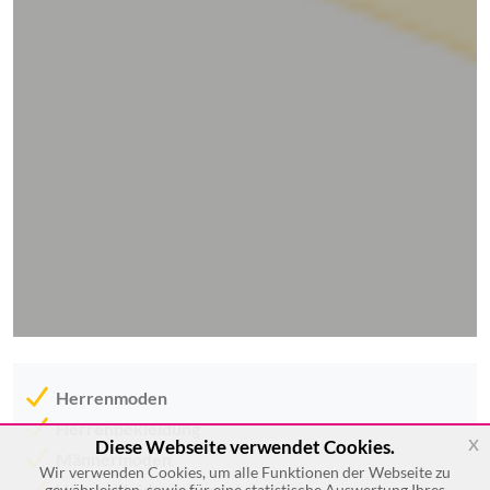
Herrenmoden
Herrenbekleidung
x
Diese Webseite verwendet Cookies.
Männermoden
Wir verwenden Cookies, um alle Funktionen der Webseite zu
Herrenkleidungshandel
gewährleisten, sowie für eine statistische Auswertung Ihres