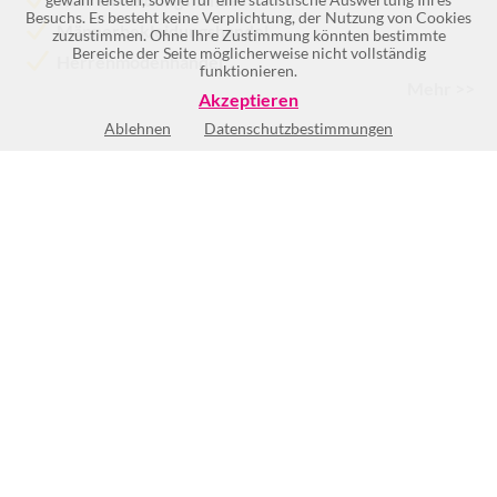
Besuchs. Es besteht keine Verplichtung, der Nutzung von Cookies
Männerbekleidungshandel
zuzustimmen. Ohne Ihre Zustimmung könnten bestimmte
Bereiche der Seite möglicherweise nicht vollständig
Herrenmodenhandel
funktionieren.
Mehr >>
Akzeptieren
Ablehnen
Datenschutzbestimmungen
Mo
9:30-19:00
Di
9:30-19:00
Mi
9:30-19:00
Do
9:30-19:00
Fr
9:30-21:00
Sa
9:30-18:00
So
Geschlossen