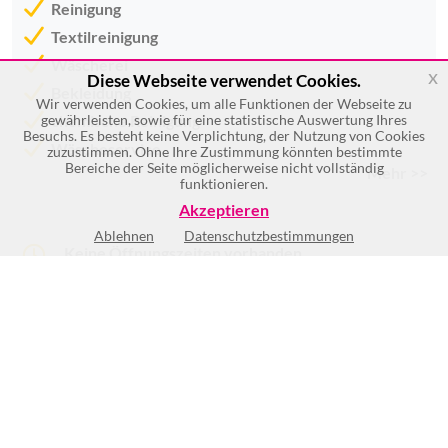
Reinigung
Textilreinigung
Wäscherei
x
Diese Webseite verwendet Cookies.
Bekleidung
Wir verwenden Cookies, um alle Funktionen der Webseite zu
chemische Reinigung
gewährleisten, sowie für eine statistische Auswertung Ihres
Besuchs. Es besteht keine Verplichtung, der Nutzung von Cookies
Wäscheservice
zuzustimmen. Ohne Ihre Zustimmung könnten bestimmte
Bereiche der Seite möglicherweise nicht vollständig
Mehr >>
funktionieren.
Akzeptieren
Ablehnen
Datenschutzbestimmungen
Keine Öffnungszeiten vorhanden
(2)
BEWERTUNG SCHREIBEN