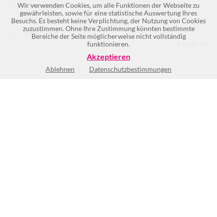
Brennstoffe
Wir verwenden Cookies, um alle Funktionen der Webseite zu
gewährleisten, sowie für eine statistische Auswertung Ihres
Handel
Besuchs. Es besteht keine Verplichtung, der Nutzung von Cookies
zuzustimmen. Ohne Ihre Zustimmung könnten bestimmte
Lieferung
Bereiche der Seite möglicherweise nicht vollständig
Mehr >>
funktionieren.
Akzeptieren
Ablehnen
Datenschutzbestimmungen
Keine Öffnungszeiten vorhanden
BEWERTUNG SCHREIBEN