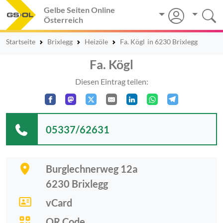
Gelbe Seiten Online
Österreich
Startseite
Brixlegg
Heizöle
Fa. Kögl
in 6230 Brixlegg
Fa. Kögl
Diesen Eintrag teilen:
05337/62631
Burglechnerweg 12a
6230
Brixlegg
vCard
QR Code