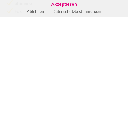
Shimano
Akzeptieren
Fox
Ablehnen
Datenschutzbestimmungen
Mehr >>
Keine Öffnungszeiten vorhanden
(1)
BEWERTUNG SCHREIBEN