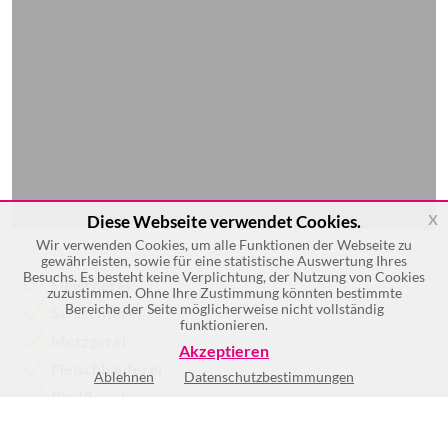
x
Diese Webseite verwendet Cookies.
Wir verwenden Cookies, um alle Funktionen der Webseite zu
gewährleisten, sowie für eine statistische Auswertung Ihres
Besuchs. Es besteht keine Verplichtung, der Nutzung von Cookies
Fleischerei
zuzustimmen. Ohne Ihre Zustimmung könnten bestimmte
Bereiche der Seite möglicherweise nicht vollständig
Schlachterei
funktionieren.
Metzgerei
Akzeptieren
Fleischhauferei
Ablehnen
Datenschutzbestimmungen
Rindfleisch
Schweinefleisch