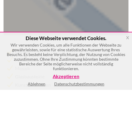
x
Diese Webseite verwendet Cookies.
Wir verwenden Cookies, um alle Funktionen der Webseite zu
gewährleisten, sowie für eine statistische Auswertung Ihres
Fliesen
Besuchs. Es besteht keine Verplichtung, der Nutzung von Cookies
zuzustimmen. Ohne Ihre Zustimmung könnten bestimmte
Feinsteinzeug
Bereiche der Seite möglicherweise nicht vollständig
Mosaik
funktionieren.
Akzeptieren
Glasbausteine
Ablehnen
Datenschutzbestimmungen
Kunstharzfliesen
Mauerverblendsteine
Mehr >>
Keine Öffnungszeiten vorhanden