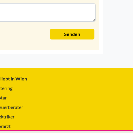
Senden
liebt in Wien
tering
tar
euerberater
ektriker
erarzt