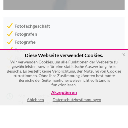
Fotofachgeschäft
Fotografen
Fotografie
Fotos
x
Diese Webseite verwendet Cookies.
Fotodesign
Wir verwenden Cookies, um alle Funktionen der Webseite zu
Porträts
gewährleisten, sowie für eine statistische Auswertung Ihres
Besuchs. Es besteht keine Verplichtung, der Nutzung von Cookies
Mehr >>
zuzustimmen. Ohne Ihre Zustimmung könnten bestimmte
Bereiche der Seite möglicherweise nicht vollständig
funktionieren.
Akzeptieren
Mo
nach Vereinbarung
Ablehnen
Datenschutzbestimmungen
Di
nach Vereinbarung
Mi
nach Vereinbarung
Do
nach Vereinbarung
Fr
nach Vereinbarung