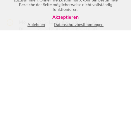
Bereiche der Seite möglicherweise nicht vollständig
funktionieren.
Akzeptieren
Mo
7:30-12:30
und
13:30-16:30
Ablehnen
Datenschutzbestimmungen
Di
7:30-12:30
und
13:30-16:30
Mi
7:30-12:30
und
13:30-16:30
Do
7:30-12:30
und
13:30-16:30
Fr
7:30-12:30
Sa
Geschlossen
So
Geschlossen
(2)