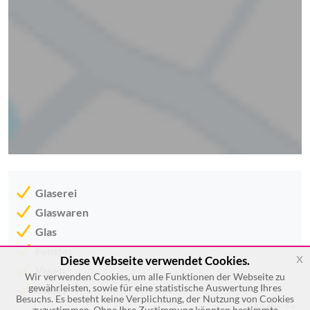
Glaserei
Glaswaren
Glas
Fenster
x
Diese Webseite verwendet Cookies.
Vasen
Wir verwenden Cookies, um alle Funktionen der Webseite zu
gewährleisten, sowie für eine statistische Auswertung Ihres
Gläser
Besuchs. Es besteht keine Verplichtung, der Nutzung von Cookies
Mehr >>
zuzustimmen. Ohne Ihre Zustimmung könnten bestimmte