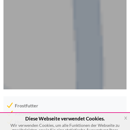
Frostfutter
Katzentoiletten
x
Diese Webseite verwendet Cookies.
Hundeleckerli
Wir verwenden Cookies, um alle Funktionen der Webseite zu
Hundekissen
gewährleisten, sowie für eine statistische Auswertung Ihres