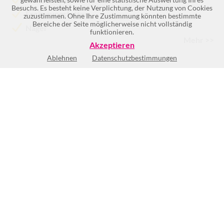
Besuchs. Es besteht keine Verplichtung, der Nutzung von Cookies
Ergänzungsfutter
zuzustimmen. Ohne Ihre Zustimmung könnten bestimmte
Bereiche der Seite möglicherweise nicht vollständig
Nager
funktionieren.
Mehr >>
Akzeptieren
Ablehnen
Datenschutzbestimmungen
Mo
9:00-18:30
Di
9:00-18:30
Mi
9:00-18:30
Do
9:00-18:30
Fr
9:00-18:30
Sa
9:00-17:00
So
Geschlossen