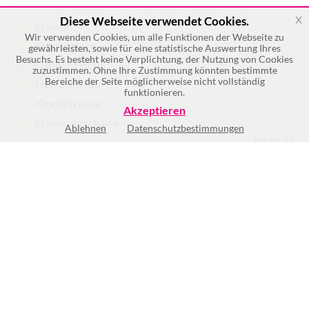
x
Diese Webseite verwendet Cookies.
Friseur
Wir verwenden Cookies, um alle Funktionen der Webseite zu
Friseursalon
gewährleisten, sowie für eine statistische Auswertung Ihres
Besuchs. Es besteht keine Verplichtung, der Nutzung von Cookies
Damenfriseur
zuzustimmen. Ohne Ihre Zustimmung könnten bestimmte
Bereiche der Seite möglicherweise nicht vollständig
Herrenfriseur
funktionieren.
Kinderfriseur
Akzeptieren
Friseurgeschäfte
Ablehnen
Datenschutzbestimmungen
Mehr >>
Mo
Geschlossen
Di
9:00-18:30
Mi
9:00-18:30
Do
9:00-18:30
Fr
9:00-18:30
Sa
9:00-13:00
So
Geschlossen