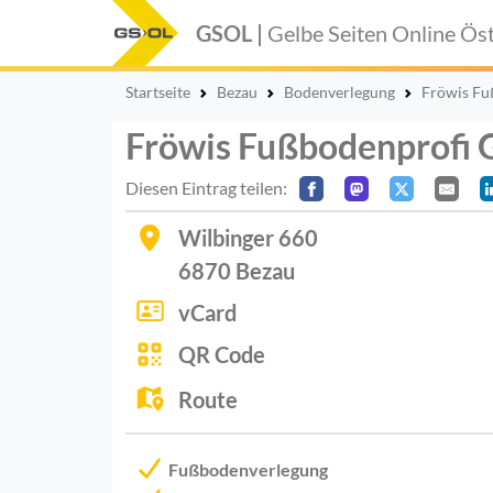
GSOL |
Gelbe Seiten Online
Öst
Startseite
Bezau
Bodenverlegung
Fröwis F
Fröwis Fußbodenprofi
Diesen Eintrag teilen:
Wilbinger 660
6870
Bezau
vCard
QR Code
Route
Fußbodenverlegung