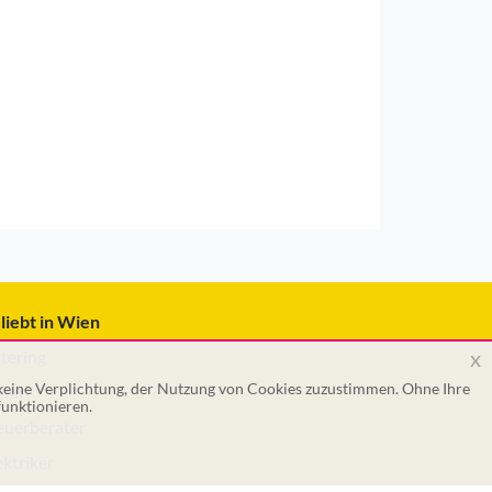
liebt in Wien
x
tering
 keine Verplichtung, der Nutzung von Cookies zuzustimmen. Ohne Ihre
tar
unktionieren.
euerberater
ektriker