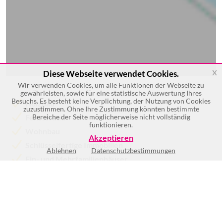
x
Diese Webseite verwendet Cookies.
Wir verwenden Cookies, um alle Funktionen der Webseite zu
gewährleisten, sowie für eine statistische Auswertung Ihres
Besuchs. Es besteht keine Verplichtung, der Nutzung von Cookies
Holzbau
zuzustimmen. Ohne Ihre Zustimmung könnten bestimmte
Fensterbau
Bereiche der Seite möglicherweise nicht vollständig
funktionieren.
Wohnbau
Akzeptieren
Schlüsselfertige Immobilien
Ablehnen
Datenschutzbestimmungen
Ein- und Mehrfamilienhäuser
Planung
Mehr >>