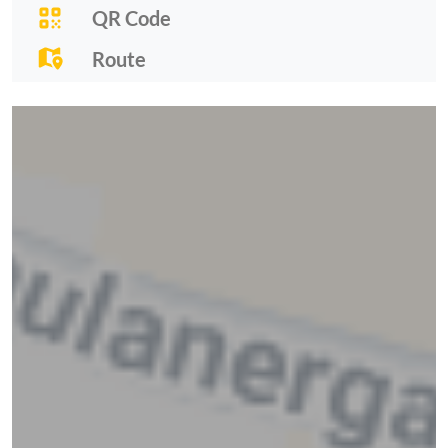
QR Code
Route