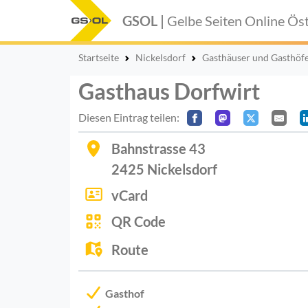
GSOL |
Gelbe Seiten Online
Öst
Startseite
Nickelsdorf
Gasthäuser und Gasthöf
Gasthaus Dorfwirt
Diesen Eintrag teilen:
Bahnstrasse 43
2425
Nickelsdorf
vCard
QR Code
Route
Gasthof