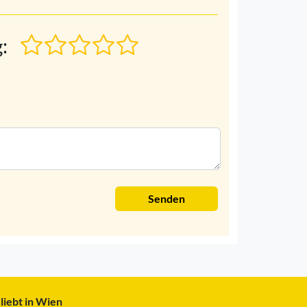
:
Senden
liebt in Wien