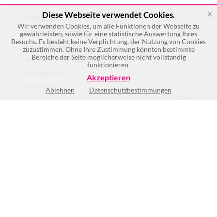
x
Diese Webseite verwendet Cookies.
Nationale Küche
Wir verwenden Cookies, um alle Funktionen der Webseite zu
Regionale Küche
gewährleisten, sowie für eine statistische Auswertung Ihres
Besuchs. Es besteht keine Verplichtung, der Nutzung von Cookies
Saisonale Küche
zuzustimmen. Ohne Ihre Zustimmung könnten bestimmte
Bereiche der Seite möglicherweise nicht vollständig
Vegetarische Küche
funktionieren.
Gastgarten
Akzeptieren
Terrasse
Ablehnen
Datenschutzbestimmungen
Mehr >>
Mo
7:00-22:00
Di
7:00-22:00
Mi
7:00-22:00
Do
7:00-22:00
Fr
7:00-22:00
Sa
7:00-22:00
So
7:00-22:00