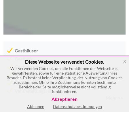
Gasthäuser
Gasthöfe
x
Diese Webseite verwendet Cookies.
Gastwirtschaft
Wir verwenden Cookies, um alle Funktionen der Webseite zu
gewährleisten, sowie für eine statistische Auswertung Ihres
Gästehöfe
Besuchs. Es besteht keine Verplichtung, der Nutzung von Cookies
zuzustimmen. Ohne Ihre Zustimmung könnten bestimmte
Hochzeitsfeier
Bereiche der Seite möglicherweise nicht vollständig
Veranstaltungsräume
funktionieren.
Mehr >>
Akzeptieren
Ablehnen
Datenschutzbestimmungen
Mo
8:00-24:00
Di
8:00-24:00